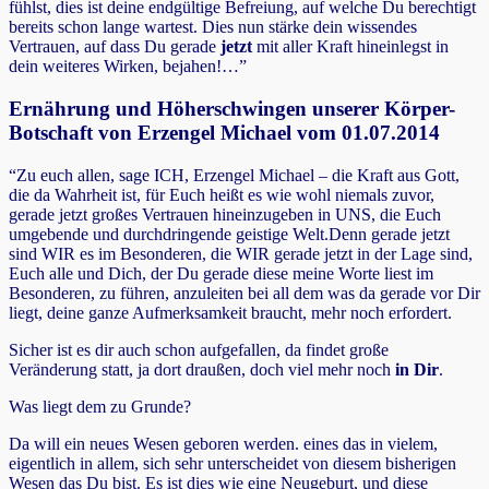
fühlst, dies ist deine endgültige Befreiung, auf welche Du berechtigt
bereits schon lange wartest. Dies nun stärke dein wissendes
Vertrauen, auf dass Du gerade
jetzt
mit aller Kraft hineinlegst in
dein weiteres Wirken, bejahen!…”
Ernährung und Höherschwingen unserer Körper-
Botschaft von Erzengel Michael vom 01.07.2014
“Zu euch allen, sage ICH, Erzengel Michael – die Kraft aus Gott,
die da Wahrheit ist, für Euch heißt es wie wohl niemals zuvor,
gerade jetzt großes Vertrauen hineinzugeben in UNS, die Euch
umgebende und durchdringende geistige Welt.Denn gerade jetzt
sind WIR es im Besonderen, die WIR gerade jetzt in der Lage sind,
Euch alle und Dich, der Du gerade diese meine Worte liest im
Besonderen, zu führen, anzuleiten bei all dem was da gerade vor Dir
liegt, deine ganze Aufmerksamkeit braucht, mehr noch erfordert.
Sicher ist es dir auch schon aufgefallen, da findet große
Veränderung statt, ja dort draußen, doch viel mehr noch
in Dir
.
Was liegt dem zu Grunde?
Da will ein neues Wesen geboren werden. eines das in vielem,
eigentlich in allem, sich sehr unterscheidet von diesem bisherigen
Wesen das Du bist. Es ist dies wie eine Neugeburt, und diese