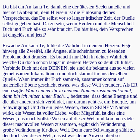
Du bist ein An kana Te, damit eine der ältesten Seelenanteile und
hier seit Anbeginn, dein Hiersein ist die Einlösung deines
Versprechens, das Du selbst vor so langer irdischer Zeit, der Quelle
selbst gegeben hast. Da zu sein, wenn Evolem und die Menschheit
Dich und Euch alle so sehr braucht. Du bist hier, dein Versprechen
ist eingelöst und jetzt?
Erwache An kana Te, fühle die Wahrheit in deinem Herzen. Fege
hinweg alle Zweifel, alle Ängste, alle scheinbaren zu lösenden
Probleme dort draußen. Es braucht nur Dich in deiner Wahrheit,
welche Du doch schon längst in deinem Herzen so deutlich fühlst.
Verbinde Dich mit den DEINEN, sie sind dir bekannt aus so vielen
gemeinsamen Inkarnationen und doch stammt ihr aus derselben
Quelle. Wann immer ihr Euch sammelt, zusammenkommt auf
materieller Ebene geschieht etwas, was diese Welt verändert. Als ER
euch sagte:
Wann immer ihr in meinem Namen zusammenkommt,
dann bin ich mitten unter Euch…
, bedeutete, dass deine Energie und
die aller anderen sich verbindet, nur darum geht es, um Energie, um
Schwingung! Und da ein jedes Wesen, dass in SEINEM Namen
wirkt, ein Wesen ist voller Liebe, voller Mitgefühl ist dies eine
Wesen, das machtvollste Wesen auf dieser Welt und kommen viele
dieser machtvollen Wesen zusammen, ergibt sich Veränderung,
große Veränderung für diese Welt. Denn eure Schwingung zählt zu
den höchsten dieser Welt, das ist was deine Anwesenheit so