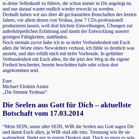
in deine Selbstkraft zu führen, die schon immer in Dir angelegt ist,
und nur darauf wartet endlich wieder erweckt zu werden.
Deshalb haben wir aus über 40 gechannelten Botschaften des letzten
Jahres, vor allem denen von Yeshua, jene 7 CDs professionell
produzieren lassen, weil dort höchste Einweihungen, Übungen zur
außerkörperlichen Erfahrung und damit der Entwicklung unserer
geistigen Fähigkeiten, stattfinden.
Noch niemals zuvor habe ich in so tiefer Verbundenheit mit Euch
allen die Worte eines Newsletters verfasst, ich fühle so deutlich was
ansteht, und dies erfüllt mich mit tiefer Vorfreude. In gefühlter
Verbundenheit mit Euch allen, ihr die jetzt den Weg in die eigene
Freiheit beschreitet, bereits beschritten habt oder schon dort
angekommen seid.
Euer
Michael Elrahim Amira
„Die Stimme Yeshuas“
Die Seelen aus Gott für Dich – aktuellste
Botschaft vom 17.03.2014
“Mein SEIN, unser aller SEIN, WIR die Seelen aus Gott sagen Dir
und damit Euch allen, ja WIR sind alle eins. Trennung wie ihr sie
wahrnehmt, findet nur in eurem Denken statt. Doch so muss es sein,