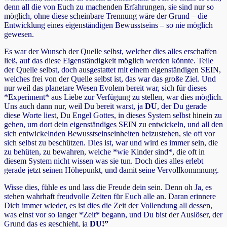
denn all die von Euch zu machenden Erfahrungen, sie sind nur so
möglich, ohne diese scheinbare Trennung wäre der Grund – die
Entwicklung eines eigenständigen Bewusstseins – so nie möglich
gewesen.
Es war der Wunsch der Quelle selbst, welcher dies alles erschaffen
ließ, auf das diese Eigenständigkeit möglich werden könnte. Teile
der Quelle selbst, doch ausgestattet mit einem eigenständigen SEIN,
welches frei von der Quelle selbst ist, das war das große Ziel. Und
nur weil das planetare Wesen Evolem bereit war, sich für dieses
*Experiment* aus Liebe zur Verfügung zu stellen, war dies möglich.
Uns auch dann nur, weil Du bereit warst, ja
DU
, der Du gerade
diese Worte liest, Du Engel Gottes, in dieses System selbst hinein zu
gehen, um dort dein eigenständiges SEIN zu entwickeln, und all den
sich entwickelnden Bewusstseinseinheiten beizustehen, sie oft vor
sich selbst zu beschützen. Dies ist, war und wird es immer sein, die
zu behüten, zu bewahren, welche *wie Kinder sind*, die oft in
diesem System nicht wissen was sie tun. Doch dies alles erlebt
gerade jetzt seinen Höhepunkt, und damit seine Vervollkommnung.
Wisse dies, fühle es und lass die Freude dein sein. Denn oh Ja, es
stehen wahrhaft freudvolle Zeiten für Euch alle an. Daran erinnere
Dich immer wieder, es ist dies die Zeit der Vollendung all dessen,
was einst vor so langer *Zeit* begann, und Du bist der Auslöser, der
Grund das es geschieht, ja
DU!”