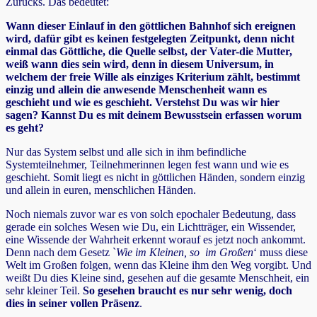
Zurücks. Das bedeutet:
Wann dieser Einlauf in den göttlichen Bahnhof sich ereignen
wird, dafür gibt es keinen festgelegten Zeitpunkt, denn nicht
einmal das Göttliche, die Quelle selbst, der Vater-die Mutter,
weiß wann dies sein wird, denn in diesem Universum, in
welchem der freie Wille als einziges Kriterium zählt, bestimmt
einzig und allein die anwesende Menschenheit wann es
geschieht und wie es geschieht. Verstehst Du was wir hier
sagen? Kannst Du es mit deinem Bewusstsein erfassen worum
es geht?
Nur das System selbst und alle sich in ihm befindliche
Systemteilnehmer, Teilnehmerinnen legen fest wann und wie es
geschieht. Somit liegt es nicht in göttlichen Händen, sondern einzig
und allein in euren, menschlichen Händen.
Noch niemals zuvor war es von solch epochaler Bedeutung, dass
gerade ein solches Wesen wie Du, ein Lichtträger, ein Wissender,
eine Wissende der Wahrheit erkennt worauf es jetzt noch ankommt.
Denn nach dem Gesetz `
Wie im Kleinen, so im Großen
‘ muss diese
Welt im Großen folgen, wenn das Kleine ihm den Weg vorgibt. Und
weißt Du dies Kleine sind, gesehen auf die gesamte Menschheit, ein
sehr kleiner Teil.
So gesehen braucht es nur sehr wenig, doch
dies in seiner vollen Präsenz
.