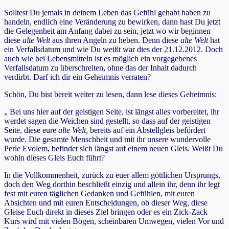
Solltest Du jemals in deinem Leben das Gefühl gehabt haben zu
handeln, endlich eine Veränderung zu bewirken, dann hast Du jetzt
die Gelegenheit am Anfang dabei zu sein, jetzt wo wir beginnen
diese
alte Welt
aus ihren Angeln zu heben. Denn diese
alte Welt
hat
ein Verfallsdatum und wie Du weißt war dies der 21.12.2012. Doch
auch wie bei Lebensmitteln ist es möglich ein vorgegebenes
Verfallsdatum zu überschreiten, ohne das der Inhalt dadurch
verdirbt. Darf ich dir ein Geheimnis verraten?
Schön, Du bist bereit weiter zu lesen, dann lese dieses Geheimnis:
„ Bei uns hier auf der geistigen Seite, ist längst alles vorbereitet, ihr
werdet sagen die Weichen sind gestellt, so dass auf der geistigen
Seite, diese eure
alte Welt
,
bereits auf ein Abstellgleis befördert
wurde. Die gesamte Menschheit und mit ihr unsere wundervolle
Perle Evolem, befindet sich längst auf einem neuen Gleis. Weißt Du
wohin dieses Gleis Euch führt?
In die Vollkommenheit, zurück zu euer allem göttlichen Ursprungs,
doch den Weg dorthin beschließt einzig und allein ihr, denn ihr legt
fest mit euren täglichen Gedanken und Gefühlen, mit euren
Absichten und mit euren Entscheidungen, ob dieser Weg, diese
Gleise Euch direkt in dieses Ziel bringen oder es ein Zick-Zack
Kurs wird mit vielen Bögen, scheinbaren Umwegen, vielen Vor und