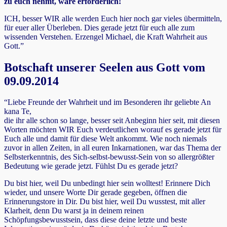
zu euch nehmt, wäre erforderlich!
ICH, besser WIR alle werden Euch hier noch gar vieles übermitteln,
für euer aller Überleben. Dies gerade jetzt für euch alle zum
wissenden Verstehen. Erzengel Michael, die Kraft Wahrheit aus
Gott.”
Botschaft unserer Seelen aus Gott vom
09.09.2014
“Liebe Freunde der Wahrheit und im Besonderen ihr geliebte An
kana Te,
die ihr alle schon so lange, besser seit Anbeginn hier seit, mit diesen
Worten möchten WIR Euch verdeutlichen worauf es gerade jetzt für
Euch alle und damit für diese Welt ankommt. Wie noch niemals
zuvor in allen Zeiten, in all euren Inkarnationen, war das Thema der
Selbsterkenntnis, des Sich-selbst-bewusst-Sein von so allergrößter
Bedeutung wie gerade jetzt. Fühlst Du es gerade jetzt?
Du bist hier, weil Du unbedingt hier sein wolltest! Erinnere Dich
wieder, und unsere Worte Dir gerade gegeben, öffnen die
Erinnerungstore in Dir. Du bist hier, weil Du wusstest, mit aller
Klarheit, denn Du warst ja in deinem reinen
Schöpfungsbewusstsein, dass diese deine letzte und beste