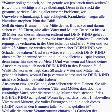
“Warum soll gerade ich, sollten gerade wir jetzt auch noch wirken?”
ist wohl die wichtigste Frage überhaupt. Denn in ihr steckt die
gesamte, perfekte Lösung aller unserer Probleme, wie
Umweltverschmutzung, Ungerechtigkeit, Krankheiten, sogar alle
Naturkatastrophen. Nun das Bild!
Stell dir einen Brunnen in der Mitte deines Bildes vor und darum
stehen ca. 50 Eltern, also alles Väter und Mütter. Du selbst bist ca.
20 Meter von diesem Brunnen entfernt und DEIN KIND geht auf
den Brunnen zu, ja ist mittlerweile kurz davor! Würdest Du einfach
regungslos verharren, in der Gewissheit da sind ja 25 Väter und vor
allem 25 Mütter, sie werden doch ganz sicher DEIN KIND vor
Schaden bewahren? Und was wäre, wenn plötzlich DEIN KIND
oben am Brunnenrand steht und du nun vielleicht zu spät kommst,
denn immerhin sind es 20 Meter! Und was wenn auf Grund deines
Aufschreies nun auch noch DEIN KIND in den Brunnen fällt?
Weißt Du woran es liegt, dass 50 andere Väter und Mütter nicht
gehandelt haben, worauf Du ja vertraut hattest und sie DEIN KIND
nicht vor Schaden bewahrt haben?
Aus einem einzigen Grunde, dem selben wie dem Deinen. Sie alle
gingen davon aus, die anderen Väter und Mütter, dass doch der
zuständige Vater, oder die zuständige Mutter doch sicher auf das
EIGENE KIND achtgeben! Woran liegt es, dass trotz 51 liebevollen
Vätern und Müttern, die voller Fürsorge sind, nun doch dieses
(DEIN) Kind in den Brunnen fallen konnte, gefallen ist?
Weil alle die eigene Verantwortung einfach aus Gründen der