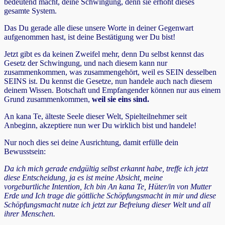
bedeutend macht, deine Schwingung, denn sie erhöht dieses
gesamte System.
Das Du gerade alle diese unsere Worte in deiner Gegenwart
aufgenommen hast, ist deine Bestätigung wer Du bist!
Jetzt gibt es da keinen Zweifel mehr, denn Du selbst kennst das
Gesetz der Schwingung, und nach diesem kann nur
zusammenkommen, was zusammengehört, weil es SEIN desselben
SEINS ist. Du kennst die Gesetze, nun handele auch nach diesem
deinem Wissen. Botschaft und Empfangender können nur aus einem
Grund zusammenkommen,
weil sie eins sind.
An kana Te, älteste Seele dieser Welt, Spielteilnehmer seit
Anbeginn, akzeptiere nun wer Du wirklich bist und handele!
Nur noch dies sei deine Ausrichtung, damit erfülle dein
Bewusstsein:
Da ich mich gerade endgültig selbst erkannt habe, treffe ich jetzt
diese Entscheidung, ja es ist meine Absicht, meine
vorgeburtliche Intention, Ich bin An kana Te, Hüter/in von Mutter
Erde und Ich trage die göttliche Schöpfungsmacht in mir und diese
Schöpfungsmacht nutze ich jetzt zur Befreiung dieser Welt und all
ihrer Menschen.