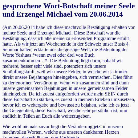
gesprochene Wort-Botschaft meiner Seele
und Erzengel Michael vom 20.06.2014
(Am 20.06.2014 habe ich diese machtvolle Bestätigung erhalten von
meiner Seele und Erzengel Michael. Diese Botschaft war die
Bestätigung, dass ich alle meine zu erlösenden Programme erfüllt
hatte. Als wir jetzt am Wochenende in der Schweiz unser Basis 4
Seminar hatten, erklärte uns die geistige Welt, die Bedeutung der
Worte Yeshuas *wenn zwei oder drei von Euch
zusammenkommen…*. Die Bedeutung liegt darin, sobald wir
mehrere, besser sehr viele sind, potenziert sich unsere
Schöpfungskraft, weil wir unsere Felder, in welche wir ja immer
direkt unsere Bejahungen hineingeben, sich vermischen. Dies führt
zu der enormen Verstärkung, wenn wir zusammen sind und dann
unsere gemeinsamen Bejahungen in unsere gemeinsamen Felder
hineingeben.
Da ich zuerst aufgefordert wurde mein SEIN durch
diese Botschaft zu stärken, es zuerst in meinem Erleben umzusetzen,
bevor ich es weitergebe und bewusst zu bejahen, sehe ich es jetzt
die Gelegenheit, diese Botschaft, welche sehr persönlich ist, nun
endlich in Teilen an Euch alle weiterzugeben.
Wie wohl niemals zuvor liegt die Veränderung jetzt in unseren
machtvollen Worten, welche aus unseren dankbaren Herzen
kommen, die erfüllt sind von Vorfreude.