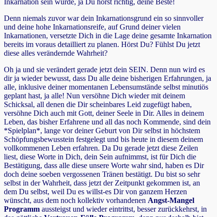
Inkarnation sein würde, ja Du hörst richtig, deine Beste!
Denn niemals zuvor war dein Inkarnationsgrund ein so sinnvoller
und deine hohe Inkarnationsreife, auf Grund deiner vielen
Inkarnationen, versetzte Dich in die Lage deine gesamte Inkarnation
bereits im voraus detailliert zu planen. Hörst Du? Fühlst Du jetzt
diese alles verändernde Wahrheit?
Oh ja und sie verändert gerade jetzt dein SEIN. Denn nun wird es
dir ja wieder bewusst, dass Du alle deine bisherigen Erfahrungen, ja
alle, inklusive deiner momentanen Lebensumstände selbst minutiös
geplant hast, ja alle! Nun versöhne Dich wieder mit deinem
Schicksal, all denen die Dir scheinbares Leid zugefügt haben,
versöhne Dich auch mit Gott, deiner Seele in Dir. Alles in deinem
Leben, das bisher Erfahrene und all das noch Kommende, sind dein
*Spielplan*, lange vor deiner Geburt von Dir selbst in höchstem
Schöpfungsbewusstein festgelegt und bis heute in diesem deinem
vollkommenen Leben erfahren. Da Du gerade jetzt diese Zeilen
liest, diese Worte in Dich, dein Sein aufnimmst, ist für Dich die
Bestätigung, dass alle diese unsere Worte wahr sind, haben es Dir
doch deine soeben vergossenen Tränen bestätigt. Du bist so sehr
selbst in der Wahrheit, dass jetzt der Zeitpunkt gekommen ist, an
dem Du selbst, weil Du es willst-es Dir von ganzem Herzen
wünscht, aus dem noch kollektiv vorhandenen
Angst-Mangel
Programm
aussteigst und wieder eintrittst, besser zurückkehrst, in