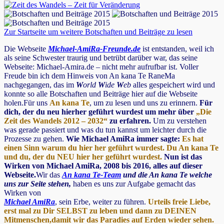
Zur Startseite um weitere Botschaften und Beiträge zu lesen
Die Webseite
Michael-AmiRa-Freunde.de
ist entstanden, weil ich
als seine Schwester traurig und betrübt darüber war, das seine
Webseite: Michael-Amira.de – nicht mehr aufrufbar ist. Voller
Freude bin ich dem Hinweis von An kana Te RaneMa
nachgegangen, das im
W
orld
W
ide
W
eb
alles gespeichert wird und
konnte so alle Botschaften und Beiträge hier auf die Webseite
holen.Für uns
An kana Te
, um zu lesen und uns zu erinnern.
Für
dich, der du neu hierher geführt wurdest um mehr über
„Die
Zeit des Wandels 2012 – 2032“
zu erfahren.
Um zu verstehen
was gerade passiert und was du tun kannst um leichter durch die
Prozesse zu gehen.
Wie Michael AmiRa immer sagte:
Es hat
einen Sinn warum du hier her geführt wurdest. Du An kana Te
und du, der du NEU hier her geführt wurdest.
Nun ist das
Wirken von Michael AmiRa, 2008 bis 2016, alles auf dieser
Webseite.
Wir das
An kana Te-Team
und die An kana Te welche
uns zur Seite stehen,
haben es uns zur Aufgabe gemacht das
Wirken von
Michael AmiRa
, sein Erbe, weiter zu führen.
Urteils freie Liebe,
erst mal zu Dir SELBST zu leben und dann zu DEINEN
Mitmenschen,damit wir das Paradies auf Erden wieder sehen.