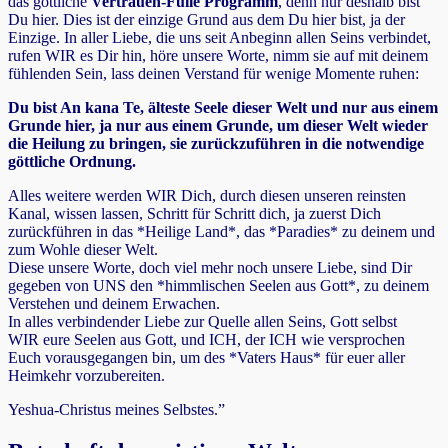
das göttliche
Vertrauen-Fülle Programm
, denn nur deshalb bist
Du hier. Dies ist der einzige Grund aus dem Du hier bist, ja der
Einzige. In aller Liebe, die uns seit Anbeginn allen Seins verbindet,
rufen WIR es Dir hin, höre unsere Worte, nimm sie auf mit deinem
fühlenden Sein, lass deinen Verstand für wenige Momente ruhen:
Du bist An kana Te, älteste Seele dieser Welt und nur aus einem
Grunde hier, ja nur aus einem Grunde, um dieser Welt wieder
die Heilung zu bringen, sie zurückzuführen in die notwendige
göttliche Ordnung.
Alles weitere werden WIR Dich, durch diesen unseren reinsten
Kanal, wissen lassen, Schritt für Schritt dich, ja zuerst Dich
zurückführen in das *Heilige Land*, das *Paradies* zu deinem und
zum Wohle dieser Welt.
Diese unsere Worte, doch viel mehr noch unsere Liebe, sind Dir
gegeben von UNS den *himmlischen Seelen aus Gott*, zu deinem
Verstehen und deinem Erwachen.
In alles verbindender Liebe zur Quelle allen Seins, Gott selbst
WIR eure Seelen aus Gott, und ICH, der ICH wie versprochen
Euch vorausgegangen bin, um des *Vaters Haus* für euer aller
Heimkehr vorzubereiten.
Yeshua-Christus meines Selbstes.”