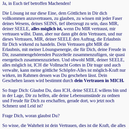
Ja, in Euch tief betroffen Machenden!
Die Lösung ist nur diese Eine, dem Göttlichen in Dir dich
vollkommen anzuvertrauen, zu glauben, zu wissen mit jeder Faser
deines Wesens, deines SEINS, tief überzeugt zu sein, dass MIR,
deiner SEELE,
alles möglich ist,
wenn Du MIR vertraust, mir
vertrauen willst. Dann, aber nur dann gibt dein Vertrauen, und nur
dieses Vertrauen, MIR, deiner SEELE den Auftrag, die Erlaubnis
für Dich wirkend zu handeln. Dein Vertrauen gibt MIR die
Erlaubnis, mit meiner Lösungsenergie, die für Dich, deine Freude in
Dir, zusammengehörenden Puzzelteile zusammenzufügen, sie quasi
energetisch zusammenzuziehen. Und obwohl MIR, deiner SEELE,
alles möglich ist, ICH die Vollmacht Gottes in Dir trage und auch
verwalte, kann meine göttliche Schöpfer-Alles ist möglich-Kraft nur
wirken, im Rahmen dessen was Du geschehen lässt. Dein
Geschehen lassen wird bestimmt durch
dein Vertrauen in MICH.
So frage Dich: Glaubst Du, dass ICH, deine SEELE willens bin und
in der Lage, Dir zu helfen, alle deine Lebensumstände zu ordnen
und Freude für Dich zu erschaffen, gerade dort, wo jetzt noch
Schmerz und Leid ist?
Frage Dich, woran glaubst Du?
So wisse, die Wahrheit ist dein Vertrauen, dies ist die Kraft, die alles