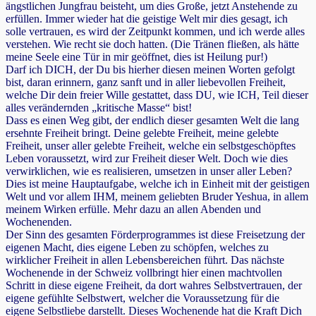
ängstlichen Jungfrau beisteht, um dies Große, jetzt Anstehende zu
erfüllen. Immer wieder hat die geistige Welt mir dies gesagt, ich
solle vertrauen, es wird der Zeitpunkt kommen, und ich werde alles
verstehen. Wie recht sie doch hatten. (Die Tränen fließen, als hätte
meine Seele eine Tür in mir geöffnet, dies ist Heilung pur!)
Darf ich DICH, der Du bis hierher diesen meinen Worten gefolgt
bist, daran erinnern, ganz sanft und in aller liebevollen Freiheit,
welche Dir dein freier Wille gestattet, dass DU, wie ICH, Teil dieser
alles verändernden „kritische Masse“ bist!
Dass es einen Weg gibt, der endlich dieser gesamten Welt die lang
ersehnte Freiheit bringt. Deine gelebte Freiheit, meine gelebte
Freiheit, unser aller gelebte Freiheit, welche ein selbstgeschöpftes
Leben voraussetzt, wird zur Freiheit dieser Welt. Doch wie dies
verwirklichen, wie es realisieren, umsetzen in unser aller Leben?
Dies ist meine Hauptaufgabe, welche ich in Einheit mit der geistigen
Welt und vor allem IHM, meinem geliebten Bruder Yeshua, in allem
meinem Wirken erfülle. Mehr dazu an allen Abenden und
Wochenenden.
Der Sinn des gesamten Förderprogrammes ist diese Freisetzung der
eigenen Macht, dies eigene Leben zu schöpfen, welches zu
wirklicher Freiheit in allen Lebensbereichen führt. Das nächste
Wochenende in der Schweiz vollbringt hier einen machtvollen
Schritt in diese eigene Freiheit, da dort wahres Selbstvertrauen, der
eigene gefühlte Selbstwert, welcher die Voraussetzung für die
eigene Selbstliebe darstellt. Dieses Wochenende hat die Kraft Dich