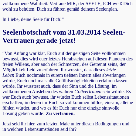
vollkommene Wahrheit. Vertraue MIR, der SEELE, ICH weiß Dich
wohl zu behüten, Dich zu führen gemäß deinem Seelenplan.
In Liebe, deine Seele für Dich!“
Seelenbotschaft vom 31.03.2014 Seelen-
Vertrauen gerade jetzt!
“Von Anfang war klar, Euch auf der geistigen Seite vollkommen
bewusst, dies wird euer letztes Herabsteigen auf diesen Planeten des
freien Willens, aber auch der Schmerzen, des Getrennt-seins, der
Möglichkeit Leid zu erfahren. Ihr wusstet, dass dieses
letzte
Leben
Euch nochmals in eurem tiefsten Innern alles abverlangen
würde, Euch nochmals alle Gefühlsmöglichkeiten erfahren lassen
würde. Ihr wusstest auch, dass der Sinn und die Lösung, im
vollkommenen Ausleben des wahren
Gottvertrauen
sein würde. Es
war Euch auch bewusst, ihr würdet Euch selbst Lebenssituationen
erschaffen, in denen ihr Euch so vollkommen hilflos, einsam, alleine
fühlen würdet, und wo es für Euch nur eine einzige sinnvolle
Lösung geben würde!
Zu vertrauen.
Jetzt seid ihr hier, zum letzten Male unter diesen Bedingungen und
in welchen Lebensumständen seid ihr?