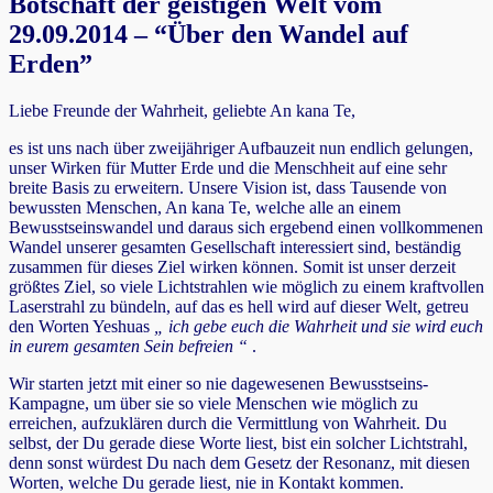
Botschaft der geistigen Welt vom
29.09.2014 – “Über den Wandel auf
Erden”
Liebe Freunde der Wahrheit, geliebte An kana Te,
es ist uns nach über zweijähriger Aufbauzeit nun endlich gelungen,
unser Wirken für Mutter Erde und die Menschheit auf eine sehr
breite Basis zu erweitern. Unsere Vision ist, dass Tausende von
bewussten Menschen, An kana Te, welche alle an einem
Bewusstseinswandel und daraus sich ergebend einen vollkommenen
Wandel unserer gesamten Gesellschaft interessiert sind, beständig
zusammen für dieses Ziel wirken können. Somit ist unser derzeit
größtes Ziel, so viele Lichtstrahlen wie möglich zu einem kraftvollen
Laserstrahl zu bündeln, auf das es hell wird auf dieser Welt, getreu
den Worten Yeshuas
„ ich gebe euch die Wahrheit und sie wird euch
in eurem gesamten Sein befreien “
.
Wir starten jetzt mit einer so nie dagewesenen Bewusstseins-
Kampagne, um über sie so viele Menschen wie möglich zu
erreichen, aufzuklären durch die Vermittlung von Wahrheit. Du
selbst, der Du gerade diese Worte liest, bist ein solcher Lichtstrahl,
denn sonst würdest Du nach dem Gesetz der Resonanz, mit diesen
Worten, welche Du gerade liest, nie in Kontakt kommen.