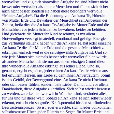
wertvollste und zugleich sinnvollste Aufgabe ist, sind Mütter nicht
besser oder wertvoller als andere Menschen und fühlen sich sicher
auch nicht besser, sondern sie haben diese besonders wertvolle
*Mutter-Aufgabe*. Da die Bedeutung von An kana Te, Hüter/in
von Mutter Erde und Bewahrer der Menschheit seit Anbeginn der
Zeit ist, heißt dies die An kana Te-Aufgabe ist Mutter Erde und die
Menschheit vor jedem Schaden zu bewahren, beides zu behüten.
Und gleichwie die Mutter ihr Kind beschützt, es mit allem
Notwendigen versorgt (materiell, emotional und geistige Energien
zur Verfügung stellen), haben wir die An kana Te, hat jeder einzelne
An kana Te dies für Mutter Erde und die gesamte Menschheit zu
erbringen, einfach weil es die selbstgewählte Aufgabe ist. Und so
wie jede Mutter sich niemals besser oder wertvoller fühlen würde,
als andere Menschen, da sie nur aus einem einzigen Grund diese
ihre wundervolle Aufgabe erbringt, aus reiner Liebe. Und so,
genauso, ergeht es jedem, jeder reinen An kana Te, sie wirken aus
tief erfülltem Herzen, aus Liebe zu dem Ihnen Anvertrautem. Somit
ist das Gefühl, der Beweggrund eines An kana Te nicht Hochmut
oder sich besser fühlen, sondern tiefe Liebe, Demut und vor allem
Dankbarkeit, diese Aufgabe zu erfüllen. Sich selbst wieder bewusst
zu werden, zu erkennen wer wir in Wahrheit sind, verändert alles,
für uns und für diese Welt. Sobald ein An kana Te sich selbst wieder
erkennt, entsteht ein so großes Kraft-potential für den stattfindenden
Bewusstseinsprozeß. So ist jeder erwachte, sich wieder vollkommen
selbstbewusste Hüter, jeder Hüterin ein Segen für Mutter Erde und