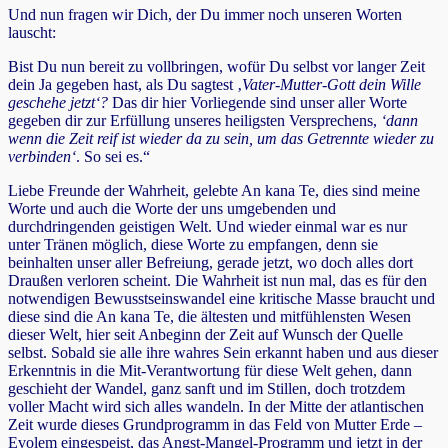
Und nun fragen wir Dich, der Du immer noch unseren Worten
lauscht:
Bist Du nun bereit zu vollbringen, wofür Du selbst vor langer Zeit
dein Ja gegeben hast, als Du sagtest ‚
Vater-Mutter-Gott dein Wille
geschehe jetzt‘?
Das dir hier Vorliegende sind unser aller Worte
gegeben dir zur Erfüllung unseres heiligsten Versprechens,
‘dann
wenn die Zeit reif ist wieder da zu sein, um das Getrennte wieder zu
verbinden‘
. So sei es.“
Liebe Freunde der Wahrheit, gelebte An kana Te, dies sind meine
Worte und auch die Worte der uns umgebenden und
durchdringenden geistigen Welt. Und wieder einmal war es nur
unter Tränen möglich, diese Worte zu empfangen, denn sie
beinhalten unser aller Befreiung, gerade jetzt, wo doch alles dort
Draußen verloren scheint. Die Wahrheit ist nun mal, das es für den
notwendigen Bewusstseinswandel eine kritische Masse braucht und
diese sind die An kana Te, die ältesten und mitfühlensten Wesen
dieser Welt, hier seit Anbeginn der Zeit auf Wunsch der Quelle
selbst. Sobald sie alle ihre wahres Sein erkannt haben und aus dieser
Erkenntnis in die Mit-Verantwortung für diese Welt gehen, dann
geschieht der Wandel, ganz sanft und im Stillen, doch trotzdem
voller Macht wird sich alles wandeln. In der Mitte der atlantischen
Zeit wurde dieses Grundprogramm in das Feld von Mutter Erde –
Evolem eingespeist, das Angst-Mangel-Programm und jetzt in der