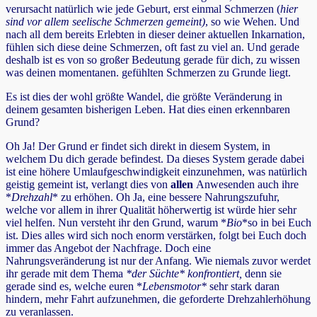
verursacht natürlich wie jede Geburt, erst einmal Schmerzen (
hier
sind vor allem seelische Schmerzen gemeint)
, so wie Wehen. Und
nach all dem bereits Erlebten in dieser deiner aktuellen Inkarnation,
fühlen sich diese deine Schmerzen, oft fast zu viel an. Und gerade
deshalb ist es von so großer Bedeutung gerade für dich, zu wissen
was deinen momentanen. gefühlten Schmerzen zu Grunde liegt.
Es ist dies der wohl größte Wandel, die größte Veränderung in
deinem gesamten bisherigen Leben. Hat dies einen erkennbaren
Grund?
Oh Ja! Der Grund er findet sich direkt in diesem System, in
welchem Du dich gerade befindest. Da dieses System gerade dabei
ist eine höhere Umlaufgeschwindigkeit einzunehmen, was natürlich
geistig gemeint ist, verlangt dies von
allen
Anwesenden auch ihre
*
Drehzahl
* zu erhöhen. Oh Ja, eine bessere Nahrungszufuhr,
welche vor allem in ihrer Qualität höherwertig ist würde hier sehr
viel helfen. Nun versteht ihr den Grund, warum *
Bio
*so in bei Euch
ist. Dies alles wird sich noch enorm verstärken, folgt bei Euch doch
immer das Angebot der Nachfrage. Doch eine
Nahrungsveränderung ist nur der Anfang. Wie niemals zuvor werdet
ihr gerade mit dem Thema
*der Süchte
* konfrontiert,
denn sie
gerade sind es, welche euren *
Lebensmotor
*
sehr stark daran
hindern, mehr Fahrt aufzunehmen, die geforderte Drehzahlerhöhung
zu veranlassen.