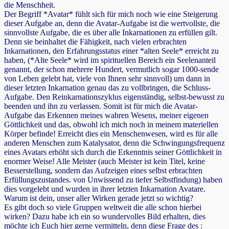
die Menschheit.
Der Begriff *Avatar* fühlt sich für mich noch wie eine Steigerung
dieser Aufgabe an, denn die Avatar-Aufgabe ist die wertvollste, die
sinnvollste Aufgabe, die es über alle Inkarnationen zu erfüllen gilt.
Denn sie beinhaltet die Fähigkeit, nach vielen erbrachten
Inkarnationen, den Erfahrungsstatus einer *alten Seele* erreicht zu
haben, (*Alte Seele* wird im spirituellen Bereich ein Seelenanteil
genannt, der schon mehrere Hundert, vermutlich sogar 1000-sende
von Leben gelebt hat, viele von Ihnen sehr sinnvoll) um dann in
dieser letzten Inkarnation genau das zu vollbringen, die Schluss-
Aufgabe. Den Reinkarnationszyklus eigenständig, selbst-bewusst zu
beenden und ihn zu verlassen. Somit ist für mich die Avatar-
Aufgabe das Erkennen meines wahren Wesens, meiner eigenen
Göttlichkeit und das, obwohl ich mich noch in meinem materiellen
Körper befinde! Erreicht dies ein Menschenwesen, wird es für alle
anderen Menschen zum Katalysator, denn die Schwingungsfrequenz
eines Avatars erhöht sich durch die Erkenntnis seiner Göttlichkeit in
enormer Weise! Alle Meister (auch Meister ist kein Titel, keine
Besserstellung, sondern das Aufzeigen eines selbst erbrachten
Erfüllungszustandes. von Unwissend zu tiefer Selbstfindung) haben
dies vorgelebt und wurden in ihrer letzten Inkarnation Avatare.
Warum ist dein, unser aller Wirken gerade jetzt so wichtig?
Es gibt doch so viele Gruppen weltweit die alle schon hierbei
wirken? Dazu habe ich ein so wundervolles Bild erhalten, dies
möchte ich Euch hier gerne vermitteln, denn diese Frage des :