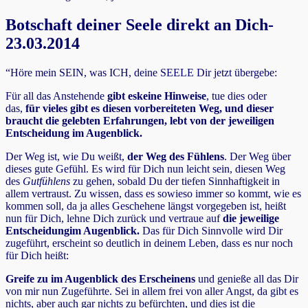
Botschaft deiner Seele direkt an Dich-
23.03.2014
“Höre mein SEIN, was ICH, deine SEELE Dir jetzt übergebe:
Für all das Anstehende
gibt es
keine Hinweise
, tue dies oder
das,
für vieles gibt es diesen vorbereiteten Weg, und dieser
braucht die gelebten Erfahrungen, lebt von der jeweiligen
Entscheidung im Augenblick.
Der Weg ist, wie Du weißt,
der Weg des Fühlens
. Der Weg über
dieses gute Gefühl. Es wird für Dich nun leicht sein, diesen Weg
des
Gutfühlens
zu gehen, sobald Du der tiefen Sinnhaftigkeit in
allem vertraust. Zu wissen, dass es sowieso immer so kommt, wie es
kommen soll, da ja alles Geschehene längst vorgegeben ist, heißt
nun für Dich, lehne Dich zurück und vertraue auf
die jeweilige
Entscheidung
im Augenblick.
Das für Dich Sinnvolle wird Dir
zugeführt, erscheint so deutlich in deinem Leben, dass es nur noch
für Dich heißt:
Greife zu im Augenblick des Erscheinens
und genieße all das Dir
von mir nun Zugeführte. Sei in allem frei von aller Angst, da gibt es
nichts, aber auch gar nichts zu befürchten, und dies ist die