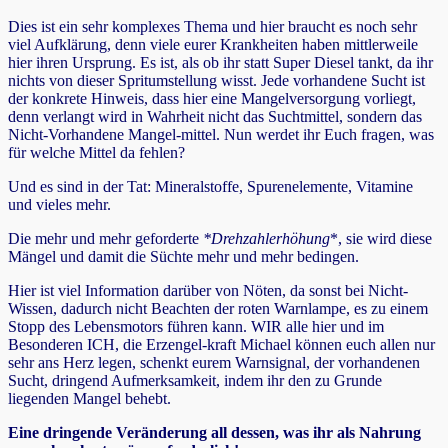
Dies ist ein sehr komplexes Thema und hier braucht es noch sehr
viel Aufklärung, denn viele eurer Krankheiten haben mittlerweile
hier ihren Ursprung. Es ist, als ob ihr statt Super Diesel tankt, da ihr
nichts von dieser Spritumstellung wisst. Jede vorhandene Sucht ist
der konkrete Hinweis, dass hier eine Mangelversorgung vorliegt,
denn verlangt wird in Wahrheit nicht das Suchtmittel, sondern das
Nicht-Vorhandene Mangel-mittel. Nun werdet ihr Euch fragen, was
für welche Mittel da fehlen?
Und es sind in der Tat: Mineralstoffe, Spurenelemente, Vitamine
und vieles mehr.
Die mehr und mehr geforderte
*Drehzahlerhöhung
*, sie wird diese
Mängel und damit die Süchte mehr und mehr bedingen.
Hier ist viel Information darüber von Nöten, da sonst bei Nicht-
Wissen, dadurch nicht Beachten der roten Warnlampe, es zu einem
Stopp des Lebensmotors führen kann. WIR alle hier und im
Besonderen ICH, die Erzengel-kraft Michael können euch allen nur
sehr ans Herz legen, schenkt eurem Warnsignal, der vorhandenen
Sucht, dringend Aufmerksamkeit, indem ihr den zu Grunde
liegenden Mangel behebt.
Eine dringende Veränderung all dessen, was ihr als Nahrung