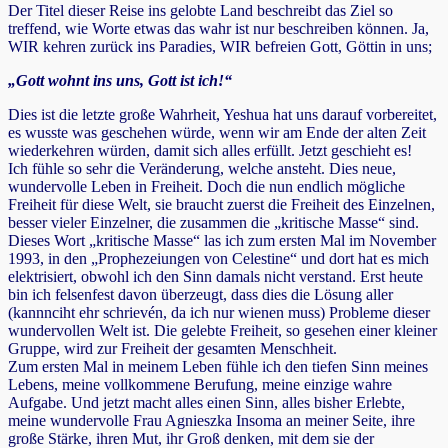
Der Titel dieser Reise ins gelobte Land beschreibt das Ziel so
treffend, wie Worte etwas das wahr ist nur beschreiben können. Ja,
WIR kehren zurück ins Paradies, WIR befreien Gott, Göttin in uns;
„Gott wohnt ins uns, Gott ist ich!“
Dies ist die letzte große Wahrheit, Yeshua hat uns darauf vorbereitet,
es wusste was geschehen würde, wenn wir am Ende der alten Zeit
wiederkehren würden, damit sich alles erfüllt. Jetzt geschieht es!
Ich fühle so sehr die Veränderung, welche ansteht. Dies neue,
wundervolle Leben in Freiheit. Doch die nun endlich mögliche
Freiheit für diese Welt, sie braucht zuerst die Freiheit des Einzelnen,
besser vieler Einzelner, die zusammen die „kritische Masse“ sind.
Dieses Wort „kritische Masse“ las ich zum ersten Mal im November
1993, in den „Prophezeiungen von Celestine“ und dort hat es mich
elektrisiert, obwohl ich den Sinn damals nicht verstand. Erst heute
bin ich felsenfest davon überzeugt, dass dies die Lösung aller
(kannnciht ehr schrievén, da ich nur wienen muss) Probleme dieser
wundervollen Welt ist. Die gelebte Freiheit, so gesehen einer kleiner
Gruppe, wird zur Freiheit der gesamten Menschheit.
Zum ersten Mal in meinem Leben fühle ich den tiefen Sinn meines
Lebens, meine vollkommene Berufung, meine einzige wahre
Aufgabe. Und jetzt macht alles einen Sinn, alles bisher Erlebte,
meine wundervolle Frau Agnieszka Insoma an meiner Seite, ihre
große Stärke, ihren Mut, ihr Groß denken, mit dem sie der