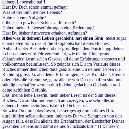
deinem Lebensthema!!!
Hast Du Dich schon einmal gefragt:
Was ist der Sinn meines Lebens?
Habe ich eine Aufgabe?
Gibt es ein gewisses Schicksal für mich?
Haben meine Lebenserfahrungen eine Bedeutung?
Hast Du bisher Antworten erhalten, gefunden?
Alles was in deinem Leben geschieht, hat einen Sinn
, meist sogar
einen tiefen Sinn, das ist die Hauptbotschaft dieses Buches.
Anhand vieler Beispiele und der grundlegenden Darstellung deines
Lebenssinnes wird Dir verdeutlicht, wie die im Hintergrund
ablaufenden kosmischen Gesetze all deine Erfahrungen steuern und
vollkommen beeinflussen. So zeigt es sich Dir im Verlaufe dieses
Buches immer deutlicher, dass ganz alleine Du deinem Leben die
Richtung gibst. Ja, alle deine Erfahrungen, sei es Krankheit, Freude
oder leidvolle Erlebnisse, ganz alleine von Dir erschaffen sind und
ständig erschaffen werden durch deine gedachten Gedanken und
deine gefühlten Gefühle.
Das, meine liebe Leserin, mein lieber Leser, ist der Sinn dieses
Buches. Dir so klar und einfach aufzuzeigen, wie sehr alles in
deinem Leben beeinflusst ist durch Dich selbst.
So wirst Du durch das Lesen, besser gesagt durch dieses Hin-
durchfühlen selbst erkennen, indem es Dir wie Schuppen von den
Augen fällt, dass Du alleine die Erschafferin, der Erschaffer Deines
gesamten Lebens und damit deines Schicksals bist!” (1 x niesen)