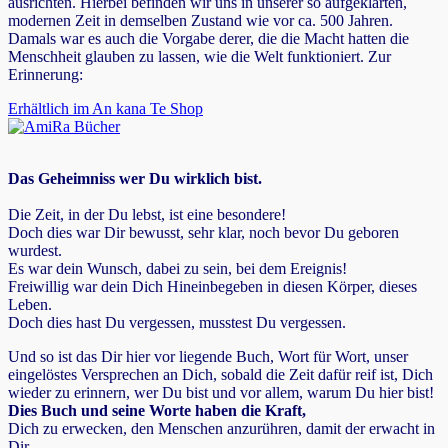
ausrichten. Hierbei befinden wir uns in unserer so aufgeklärten,
modernen Zeit in demselben Zustand wie vor ca. 500 Jahren.
Damals war es auch die Vorgabe derer, die die Macht hatten die
Menschheit glauben zu lassen, wie die Welt funktioniert. Zur
Erinnerung:
Erhältlich im An kana Te Shop
Das Geheimniss wer Du wirklich bist.
Die Zeit, in der Du lebst, ist eine besondere!
Doch dies war Dir bewusst, sehr klar, noch bevor Du geboren
wurdest.
Es war dein Wunsch, dabei zu sein, bei dem Ereignis!
Freiwillig war dein Dich Hineinbegeben in diesen Körper, dieses
Leben.
Doch dies hast Du vergessen, musstest Du vergessen.
Und so ist das Dir hier vor liegende Buch, Wort für Wort, unser
eingelöstes Versprechen an Dich, sobald die Zeit dafür reif ist, Dich
wieder zu erinnern, wer Du bist und vor allem, warum Du hier bist!
Dies Buch und seine Worte haben die Kraft,
Dich zu erwecken, den Menschen anzurühren, damit der erwacht in
Dir.