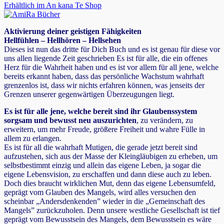
Erhältlich im An kana Te Shop
Aktivierung deiner geistigen Fähigkeiten
Hellfühlen – Hellhören – Hellsehen
Dieses ist nun das dritte für Dich Buch und es ist genau für diese vor
uns allen liegende Zeit geschrieben Es ist für alle, die ein offenes
Herz für die Wahrheit haben und es ist vor allem für all jene, welche
bereits erkannt haben, dass das persönliche Wachstum wahrhaft
grenzenlos ist, dass wir nichts erfahren können, was jenseits der
Grenzen unserer gegenwärtigen Überzeugungen liegt.
Es ist für alle jene, welche bereit sind ihr Glaubenssystem
sorgsam und bewusst neu auszurichten
, zu verändern, zu
erweitern, um mehr Freude, größere Freiheit und wahre Fülle in
allem zu erlangen.
Es ist für all die wahrhaft Mutigen, die gerade jetzt bereit sind
aufzustehen, sich aus der Masse der Kleingläubigen zu erheben, um
selbstbestimmt einzig und allein das eigene Leben, ja sogar die
eigene Lebensvision, zu erschaffen und dann diese auch zu leben.
Doch dies braucht wirklichen Mut, denn das eigene Lebensumfeld,
geprägt vom Glauben des Mangels, wird alles versuchen den
scheinbar „Andersdenkenden” wieder in die „Gemeinschaft des
Mangels” zurückzuholen. Denn unsere westliche Gesellschaft ist tief
geprägt vom Bewusstsein des Mangels, dem Bewusstsein es wäre