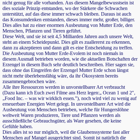
nicht genug für alle vorhanden. Aus diesem Mangelbewusstsein ist
dies soziale Prinzip entstanden, wo der Stärkere die Schwachen
unterstützt, auf das diese immer schwach bleiben. Daraus ist auch
das Konsumdenken entstanden, dieses immer mehr, großer, billiger.
Dies alles hat zu einer enormen Ausbeutung von Mutter Erde, den
Menschen, Pflanzen und Tieren geführt.
Diese Welt, und sie ist seit 4,5 Milliarden Jahren auch unsere Welt,
steht an einem Scheidepunkt. Dies gilt es zuallererst zu erkennen,
dann zu akzeptieren und dann gilt es eine Entscheidung zu treffen.
Die Ausbeutung von Mutter Erde-Evolem ist noch niemals in
diesem Ausmaß betrieben worden, wie die aktuellen Botschaften der
Erzengel in diesem Buch sehr deutlich beschreiben. Hier sagen sie,
dass ohne das Eingreifen der Erzengel Mutter Erde schon längst
nicht mehr überlebensfähig wäre, da ihr Ökosystem bereits
zusammengebrochen wäre.
Alle ihre Ressourcen werden in unvorstellbarer Art verbraucht
(Dazu kann ich Euch zwei Filme ans Herz legen:„ Ocean 1 und 2″,
„Food Inc. – was wir wirklich essen.”), noch wird viel zu wenig auf
erneuerbare Energien Wert gelegt. In unvorstellbarer Art wird die
Ausbeutung von Menschen betrieben, welche für Hungerslöhne
weltweit Waren produzieren, Tiere und Pflanzen werden als
ausschließliche Gebrauchsgüter, als Ware gesehen, die keine
Gefühle haben.
Dies alles ist so nur möglich, weil die Glaubenssysteme fast aller
Menschen auf Mangel ausgerichtet sind. Somit ist natürlich die