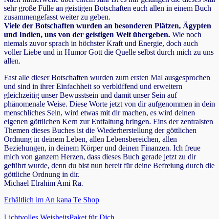
sehr große Fülle an geistigen Botschaften euch allen in einem Buch
zusammengefasst weiter zu geben.
Viele der Botschaften wurden an besonderen Plätzen, Ägypten
und Indien, uns von der geistigen Welt übergeben.
Wie noch
niemals zuvor sprach in höchster Kraft und Energie, doch auch
voller Liebe und in Humor Gott die Quelle selbst durch mich zu uns
allen.
Fast alle dieser Botschaften wurden zum ersten Mal ausgesprochen
und sind in ihrer Einfachheit so verblüffend und erweitern
gleichzeitig unser Bewusstsein und damit unser Sein auf
phänomenale Weise. Diese Worte jetzt von dir aufgenommen in dein
menschliches Sein, wird etwas mit dir machen, es wird deinen
eigenen göttlichen Kern zur Entfaltung bringen. Eins der zentralsten
Themen dieses Buches ist die Wiederherstellung der göttlichen
Ordnung in deinem Leben, allen Lebensbereichen, allen
Beziehungen, in deinem Körper und deinen Finanzen. Ich freue
mich von ganzem Herzen, dass dieses Buch gerade jetzt zu dir
geführt wurde, denn du bist nun bereit für deine Befreiung durch die
göttliche Ordnung in dir.
Michael Elrahim Ami Ra.
Erhältlich im An kana Te Shop
Lichtvolles WeisheitsPaket für Dich