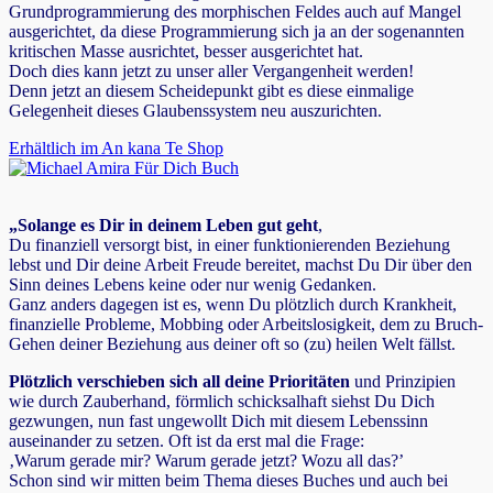
Grundprogrammierung des morphischen Feldes auch auf Mangel
ausgerichtet, da diese Programmierung sich ja an der sogenannten
kritischen Masse ausrichtet, besser ausgerichtet hat.
Doch dies kann jetzt zu unser aller Vergangenheit werden!
Denn jetzt an diesem Scheidepunkt gibt es diese einmalige
Gelegenheit dieses Glaubenssystem neu auszurichten.
Erhältlich im An kana Te Shop
„Solange es Dir in deinem Leben gut geht
,
Du finanziell versorgt bist, in einer funktionierenden Beziehung
lebst und Dir deine Arbeit Freude bereitet, machst Du Dir über den
Sinn deines Lebens keine oder nur wenig Gedanken.
Ganz anders dagegen ist es, wenn Du plötzlich durch Krankheit,
finanzielle Probleme, Mobbing oder Arbeitslosigkeit, dem zu Bruch-
Gehen deiner Beziehung aus deiner oft so (zu) heilen Welt fällst.
Plötzlich verschieben sich all deine Prioritäten
und Prinzipien
wie durch Zauberhand, förmlich schicksalhaft siehst Du Dich
gezwungen, nun fast ungewollt Dich mit diesem Lebenssinn
auseinander zu setzen. Oft ist da erst mal die Frage:
‚Warum gerade mir? Warum gerade jetzt? Wozu all das?’
Schon sind wir mitten beim Thema dieses Buches und auch bei